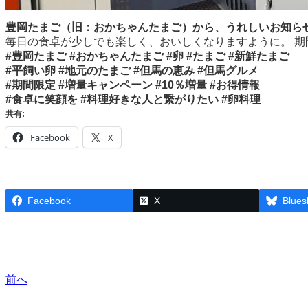
豊岡たまご（旧：おかちゃんたまご）から、うれしいお知ら
毎日の食卓が少しでも楽しく、おいしくなりますように。 
#豊岡たまご #おかちゃんたまご #卵 #たまご #新鮮たまご
#平飼い卵 #地元のたまご #但馬の恵み #但馬グルメ
#期間限定 #増量キャンペーン #10％増量 #お得情報
#食卓に笑顔を #料理好きな人と繋がりたい #卵料理
共有:
Facebook
X
Facebook
X
Blues
前へ