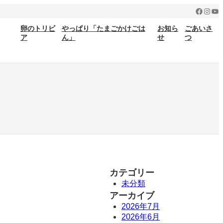
Facebo
Insta
Yo
卵のトリビ
やっぱり「たまごかけごは
お知ら
ごあいさ
ア
ん」
せ
つ
カテゴリー
未分類
アーカイブ
2026年7月
2026年6月