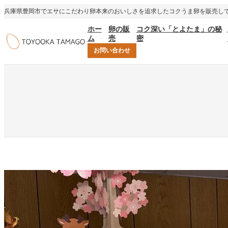
内
兵庫県豊岡市でエサにこだわり卵本来のおいしさを追求したコクうま卵を販売し
容
ホー
卵の販
コク深い「とよたま」の秘
を
ム
売
密
ス
キ
お問い合わせ
ッ
プ