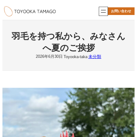
内
容
お問い合わせ
を
ス
キ
ッ
羽毛を持つ私から、みなさん
プ
へ夏のご挨拶
未分類
2026年6月30日
Toyooka-taka