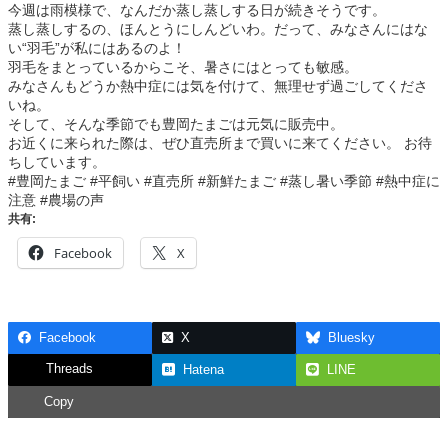
今週は雨模様で、なんだか蒸し蒸しする日が続きそうです。
蒸し蒸しするの、ほんとうにしんどいわ。だって、みなさんにはな
い“羽毛”が私にはあるのよ！
羽毛をまとっているからこそ、暑さにはとっても敏感。
みなさんもどうか熱中症には気を付けて、無理せず過ごしてくださ
いね。
そして、そんな季節でも豊岡たまごは元気に販売中。
お近くに来られた際は、ぜひ直売所まで買いに来てください。 お待
ちしています。
#豊岡たまご #平飼い #直売所 #新鮮たまご #蒸し暑い季節 #熱中症に
注意 #農場の声
共有:
Facebook
X
Facebook
X
Bluesky
Threads
Hatena
LINE
Copy