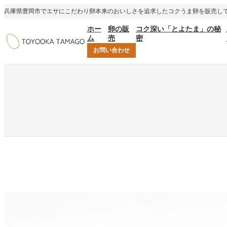
内
兵庫県豊岡市でエサにこだわり卵本来のおいしさを追求したコクうま卵を販売し
容
ホー
卵の販
コク深い「とよたま」の秘
を
ム
売
密
ス
キ
お問い合わせ
ッ
プ