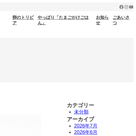
Facebo
Insta
Yo
卵のトリビ
やっぱり「たまごかけごは
お知ら
ごあいさ
ア
ん」
せ
つ
カテゴリー
未分類
アーカイブ
2026年7月
2026年6月